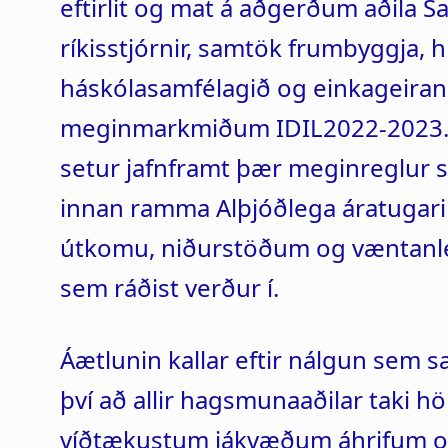
eftirlit og mat á aðgerðum aðila 
ríkisstjórnir, samtök frumbyggja, 
háskólasamfélagið og einkageiran
meginmarkmiðum IDIL2022-2023. 
setur jafnframt þær meginreglur
innan ramma Alþjóðlega áratugari
útkomu, niðurstöðum og væntan
sem ráðist verður í.
Áætlunin kallar eftir nálgun sem
því að allir hagsmunaaðilar taki 
víðtækustum jákvæðum áhrifum o