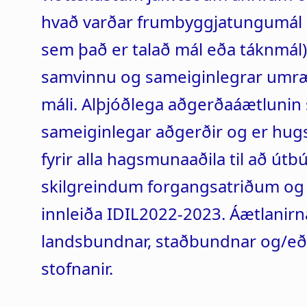
hvað varðar frumbyggjatungumál o
sem það er talað mál eða táknmál)
samvinnu og sameiginlegrar umræð
máli. Alþjóðlega aðgerðaáætlunin 
sameiginlegar aðgerðir og er hug
fyrir alla hagsmunaaðila til að ú
skilgreindum forgangsatriðum og s
innleiða IDIL2022-2023. Áætlanirn
landsbundnar, staðbundnar og/eð
stofnanir.