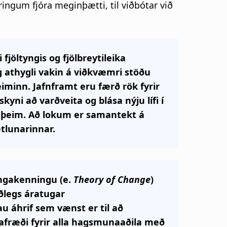
ingum fjóra meginþætti, til viðbótar við
fjöltyngis og fjölbreytileika
 athygli vakin á viðkvæmri stöðu
minn. Jafnframt eru færð rök fyrir
skyni að varðveita og blása nýju lífi í
 þeim. Að lokum er samantekt á
ætlunarinnar.
tingakenningu (e.
Theory of Change
)
ðlegs áratugar
 áhrif sem vænst er til að
ðafræði fyrir alla hagsmunaaðila með