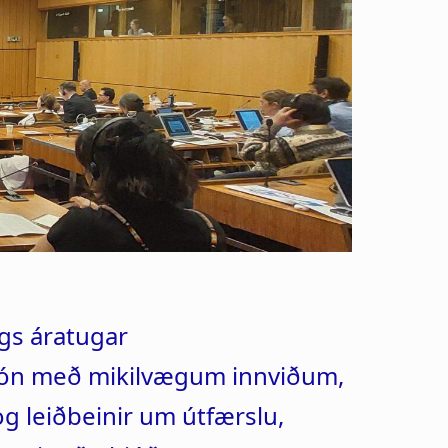
gs áratugar
ón með mikilvægum innviðum,
g leiðbeinir um útfærslu,