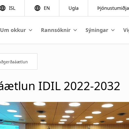
View submenu
View submenu
View sub
 aðgerðaáætlun
áætlun IDIL 2022-2032