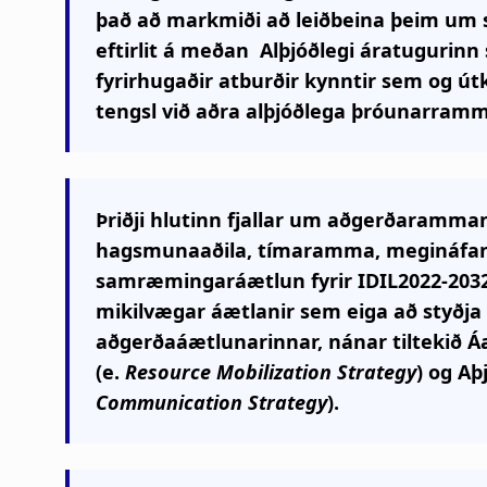
það að markmiði að leiðbeina þeim um
eftirlit á meðan Alþjóðlegi áratugurinn 
fyrirhugaðir atburðir kynntir sem og ú
tengsl við aðra alþjóðlega þróunarram
Þriðji hlutinn fjallar um aðgerðaramma
hagsmunaaðila, tímaramma, megináfan
samræmingaráætlun fyrir IDIL2022-2032.
mikilvægar áætlanir sem eiga að styðj
aðgerðaáætlunarinnar, nánar tiltekið Á
(e.
Resource Mobilization Strategy
) og A
Communication Strategy
).