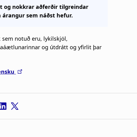
at og nokkrar aðferðir tilgreindar
n árangur sem náðst hefur.
 sem notuð eru, lykilskjöl,
ætlunarinnar og útdrátt og yfirlit þar
ensku