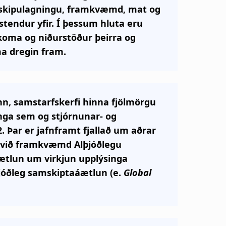
 skipulagningu, framkvæmd, mat og
stendur yfir. Í þessum hluta eru
tkoma og niðurstöður þeirra og
ma dregin fram.
nn, samstarfskerfi hinna fjölmörgu
ga sem og stjórnunar- og
 Þar er jafnframt fjallað um aðrar
a við framkvæmd Alþjóðlegu
ætlun um virkjun upplýsinga
þjóðleg samskiptaáætlun (e.
Global