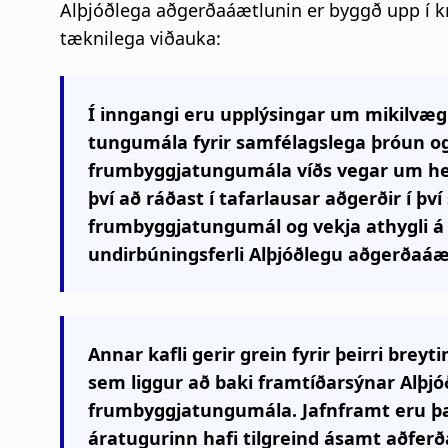
Alþjóðlega aðgerðaáætlunin er byggð upp í kr
tæknilega viðauka:
Í inngangi eru upplýsingar um mikilvægi 
tungumála fyrir samfélagslega þróun og
frumbyggjatungumála víðs vegar um hei
því að ráðast í tafarlausar aðgerðir í því 
frumbyggjatungumál og vekja athygli á
undirbúningsferli Alþjóðlegu aðgerðaá
Annar kafli gerir grein fyrir þeirri brey
sem liggur að baki framtíðarsýnar Alþjó
frumbyggjatungumála. Jafnframt eru þau
áratugurinn hafi tilgreind ásamt aðfer