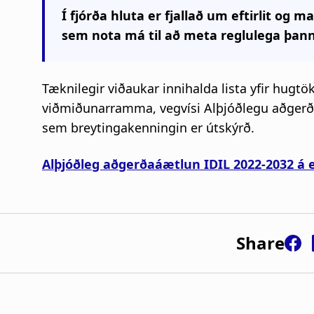
Í fjórða hluta er fjallað um eftirlit og m
sem nota má til að meta reglulega þan
Tæknilegir viðaukar innihalda lista yfir hugtök
viðmiðunarramma, vegvísi Alþjóðlegu aðgerðaá
sem breytingakenningin er útskýrð.
Alþjóðleg aðgerðaáætlun IDIL 2022-2032 á 
Share