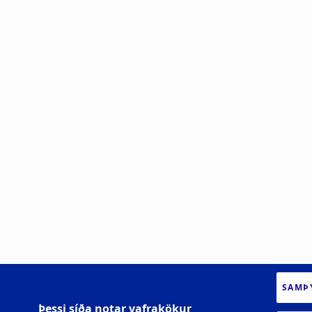
SAMÞ
Þessi síða notar vafrakökur