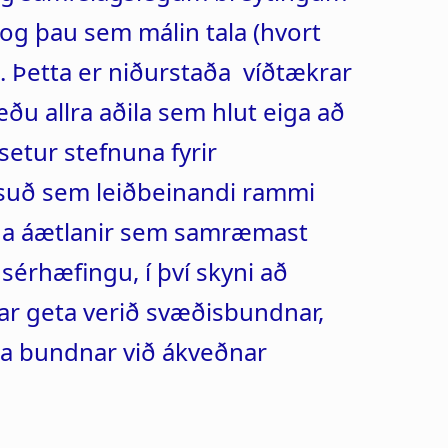
g þau sem málin tala (hvort
. Þetta er niðurstaða víðtækrar
u allra aðila sem hlut eiga að
setur stefnuna fyrir
suð sem leiðbeinandi rammi
tbúa áætlanir sem samræmast
érhæfingu, í því skyni að
ar geta verið svæðisbundnar,
a bundnar við ákveðnar