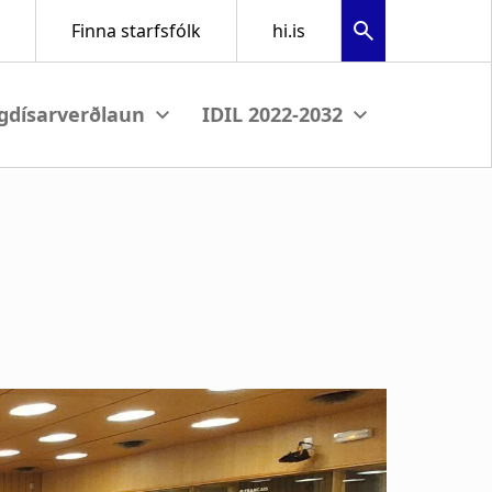
menu
View submenu
View submenu