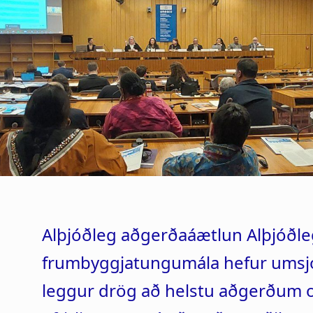
Alþjóðleg aðgerðaáætlun Alþjóðle
frumbyggjatungumála hefur umsj
leggur drög að helstu aðgerðum o