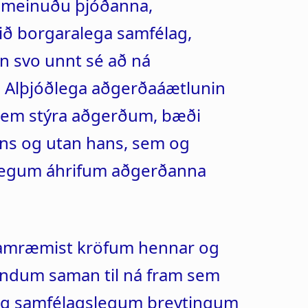
Sameinuðu þjóðanna,
hið borgaralega samfélag,
n svo unnt sé að ná
Alþjóðlega aðgerðaáætlunin
 sem stýra aðgerðum, bæði
ns og utan hans, sem og
legum áhrifum aðgerðanna
 samræmist kröfum hennar og
höndum saman til ná fram sem
g samfélagslegum breytingum