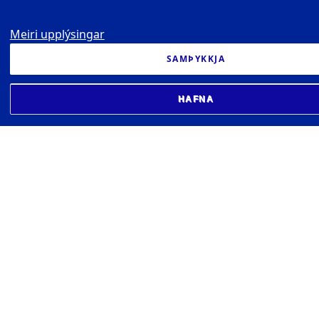
Meiri upplýsingar
SAMÞYKKJA
HAFNA
VIGDÍSARSTOFNUN - ALÞJÓÐLEG
MIÐSTÖÐ TUNGUMÁLA OG MENNINGAR