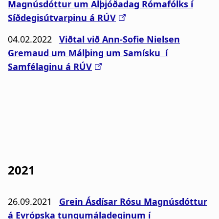
Magnúsdóttur um Alþjóðadag Rómafólks í
Síðdegisútvarpinu á RÚV
04.02.2022
Viðtal við Ann-Sofie Nielsen
Gremaud um Málþing um Samísku í
Samfélaginu á RÚV
2021
26.09.2021
Grein Ásdísar Rósu Magnúsdóttur
á Evrópska tungumáladeginum í