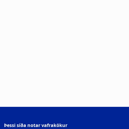
Þessi síða notar vafrakökur