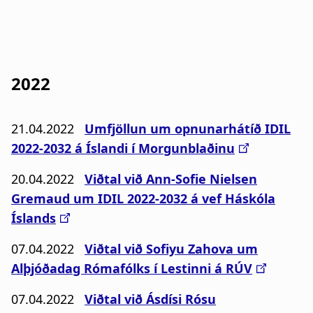
a
n
t
a
i
r
2022
o
s
n
l
21.04.2022
Umfjöllun um opnunarhátíð IDIL
ó
2022-2032 á Íslandi í Morgunblaðinu
ð
20.04.2022
Viðtal við Ann-Sofie Nielsen
Gremaud um IDIL 2022-2032 á vef Háskóla
Íslands
07.04.2022
Viðtal við Sofiyu Zahova um
Alþjóðadag Rómafólks í Lestinni á RÚV
07.04.2022
Viðtal við Ásdísi Rósu