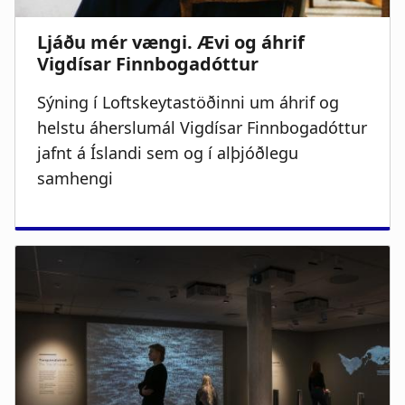
Sýning í Loftskeytastöðinni um áhrif og
helstu áherslumál Vigdísar Finnbogadóttur
jafnt á Íslandi sem og í alþjóðlegu
samhengi