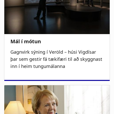
Gagnvirk sýning í Veröld – húsi Vigdísar
þar sem gestir fá tækifæri til að skyggnast
inn í heim tungumálanna