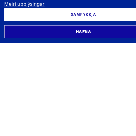
Meiri upplýsingar
SAMÞYKKJA
HAFNA
VIGDÍSARSTOFNUN - ALÞJÓÐLEG
MIÐSTÖÐ TUNGUMÁLA OG MENNINGAR