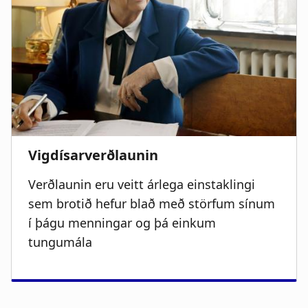
Verðlaunin eru veitt árlega einstaklingi
sem brotið hefur blað með störfum sínum
í þágu menningar og þá einkum
tungumála