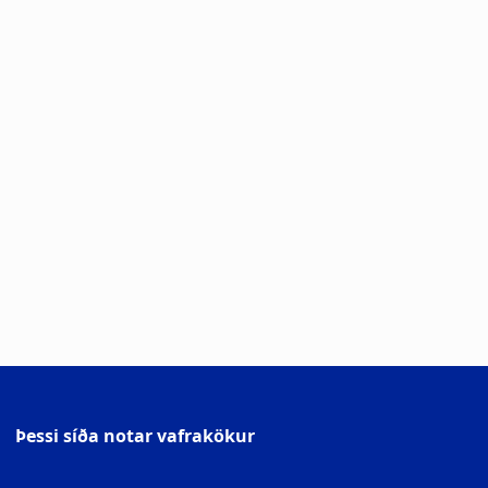
Þessi síða notar vafrakökur