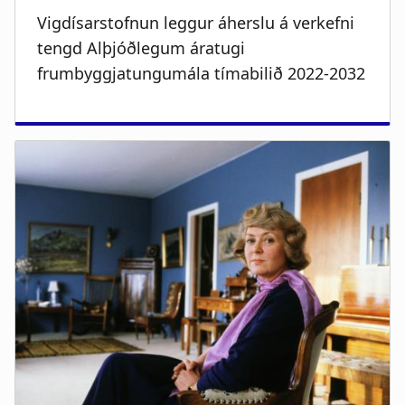
Vigdísarstofnun leggur áherslu á verkefni
tengd Alþjóðlegum áratugi
frumbyggjatungumála tímabilið 2022-2032