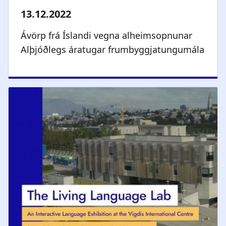
Ávörp frá Íslandi vegna alheimsopnunar
Alþjóðlegs áratugar frumbyggjatungumála