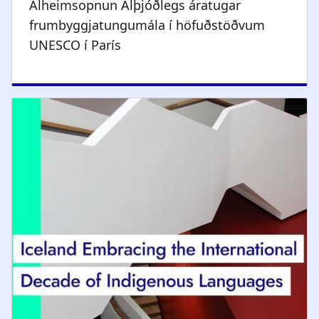
Alheimsopnun Alþjóðlegs áratugar
frumbyggjatungumála í höfuðstöðvum
UNESCO í París