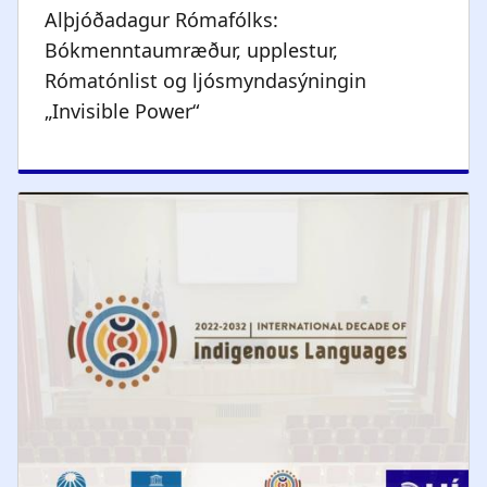
Alþjóðadagur Rómafólks:
Bókmenntaumræður, upplestur,
Rómatónlist og ljósmyndasýningin
„Invisible Power“