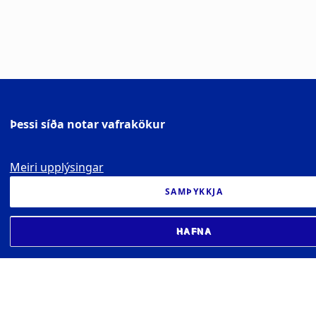
Þessi síða notar vafrakökur
Meiri upplýsingar
SAMÞYKKJA
HAFNA