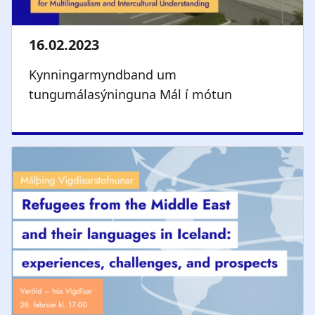
Kynningarmyndband um
tungumálasýninguna Mál í mótun