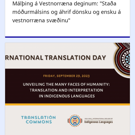
Málþing á Vestnorræna deginum: "Staða
móðurmálsins og áhrif dönsku og ensku á
vestnorræna svæðinu"