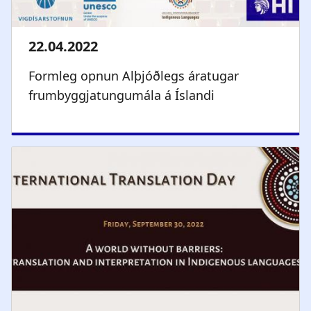
Formleg opnun Alþjóðlegs áratugar
frumbyggjatungumála á Íslandi