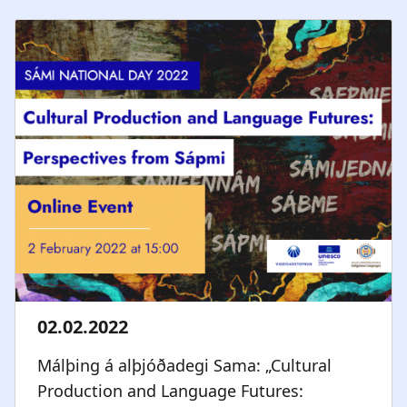
a
n
t
a
i
r
o
s
n
l
ó
ð
Málþing á alþjóðadegi Sama: „Cultural
Production and Language Futures: