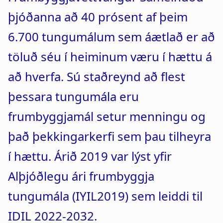
þjóðanna að 40 prósent af þeim
6.700 tungumálum sem áætlað er að
töluð séu í heiminum væru í hættu á
að hverfa. Sú staðreynd að flest
þessara tungumála eru
frumbyggjamál setur menningu og
það þekkingarkerfi sem þau tilheyra
í hættu. Árið 2019 var lýst yfir
Alþjóðlegu ári frumbyggja
tungumála (IYIL2019) sem leiddi til
IDIL 2022-2032.