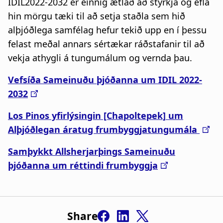
IDIL2022-2032 er einnig ætlað að styrkja og efla
hin mörgu tæki til að setja staðla sem hið
alþjóðlega samfélag hefur tekið upp en í þessu
felast meðal annars sértækar ráðstafanir til að
vekja athygli á tungumálum og vernda þau.
Vefsíða Sameinuðu þjóðanna um IDIL 2022-
2032
Los Pinos yfirlýsingin [Chapoltepek] um
Alþjóðlegan áratug frumbyggjatungumála
Samþykkt Allsherjarþings Sameinuðu
þjóðanna um réttindi frumbyggja
Share