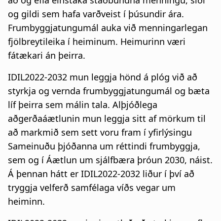
og gildi sem hafa varðveist í þúsundir ára.
Frumbyggjatungumál auka við menningarlegan
fjölbreytileika í heiminum. Heimurinn væri
fátækari án þeirra.
IDIL2022-2032 mun leggja hönd á plóg við að
styrkja og vernda frumbyggjatungumál og bæta
líf þeirra sem málin tala. Alþjóðlega
aðgerðaáætlunin mun leggja sitt af mörkum til
að markmið sem sett voru fram í yfirlýsingu
Sameinuðu þjóðanna um réttindi frumbyggja,
sem og í Áætlun um sjálfbæra þróun 2030, náist.
Á þennan hátt er IDIL2022-2032 liður í því að
tryggja velferð samfélaga víðs vegar um
heiminn.