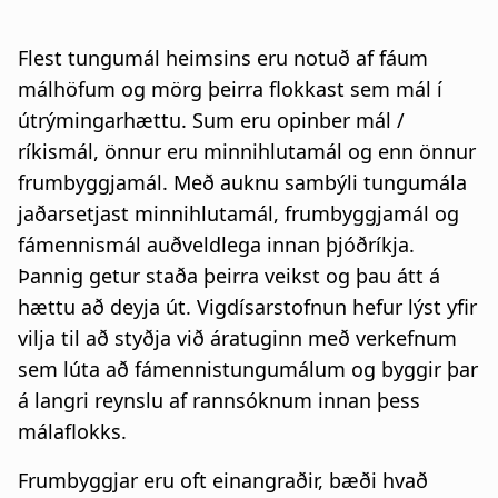
Flest tungumál heimsins eru notuð af fáum
málhöfum og mörg þeirra flokkast sem mál í
útrýmingarhættu. Sum eru opinber mál /
ríkismál, önnur eru minnihlutamál og enn önnur
frumbyggjamál. Með auknu sambýli tungumála
jaðarsetjast minnihlutamál, frumbyggjamál og
fámennismál auðveldlega innan þjóðríkja.
Þannig getur staða þeirra veikst og þau átt á
hættu að deyja út. Vigdísarstofnun hefur lýst yfir
vilja til að styðja við áratuginn með verkefnum
sem lúta að fámennistungumálum og byggir þar
á langri reynslu af rannsóknum innan þess
málaflokks.
Frumbyggjar eru oft einangraðir, bæði hvað