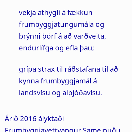
vekja athygli á fækkun
frumbyggjatungumála og
brýnni þörf á að varðveita,
endurlífga og efla þau;
grípa strax til ráðstafana til að
kynna frumbyggjamál á
landsvísu og alþjóðavísu.
Árið 2016 ályktaði
Frumbyggjavettvangur Sameinuðu