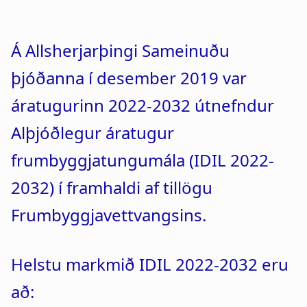
a
n
t
a
Á Allsherjarþingi Sameinuðu
i
r
þjóðanna í desember 2019 var
o
s
áratugurinn 2022-2032 útnefndur
n
l
Alþjóðlegur áratugur
ó
frumbyggjatungumála (IDIL 2022-
ð
2032) í framhaldi af tillögu
Frumbyggjavettvangsins.
Helstu markmið IDIL 2022-2032 eru
að: