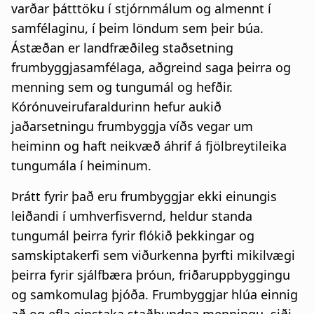
varðar þátttöku í stjórnmálum og almennt í
samfélaginu, í þeim löndum sem þeir búa.
Ástæðan er landfræðileg staðsetning
frumbyggjasamfélaga, aðgreind saga þeirra og
menning sem og tungumál og hefðir.
Kórónuveirufaraldurinn hefur aukið
jaðarsetningu frumbyggja víðs vegar um
heiminn og haft neikvæð áhrif á fjölbreytileika
tungumála í heiminum.
Þrátt fyrir það eru frumbyggjar ekki einungis
leiðandi í umhverfisvernd, heldur standa
tungumál þeirra fyrir flókið þekkingar og
samskiptakerfi sem viðurkenna þyrfti mikilvægi
þeirra fyrir sjálfbæra þróun, friðaruppbyggingu
og samkomulag þjóða. Frumbyggjar hlúa einnig
að og efla einstaka staðbundna menningu, siði