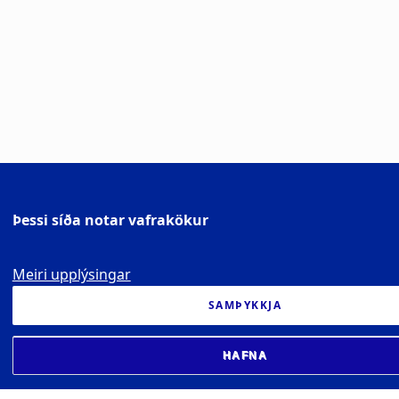
Þessi síða notar vafrakökur
Meiri upplýsingar
SAMÞYKKJA
HAFNA