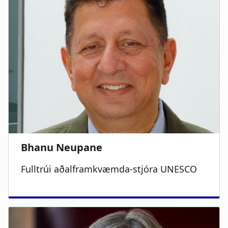
a
u
t
m
i
b
o
n
Fulltrúi aðalframkvæmda-stjóra UNESCO