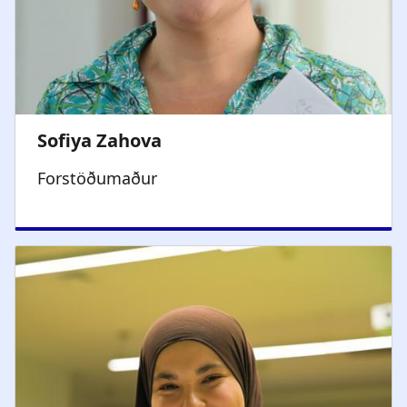
Forstöðumaður