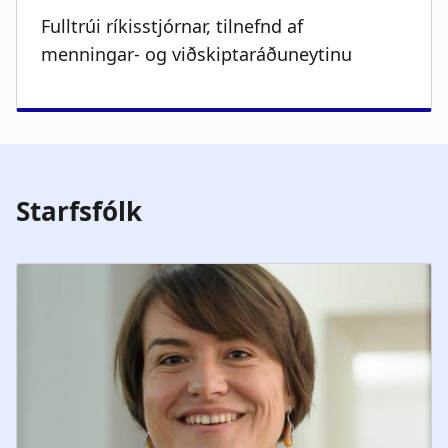
Fulltrúi ríkisstjórnar, tilnefnd af
menningar- og viðskiptaráðuneytinu
Starfsfólk