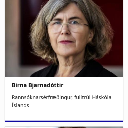
Rannsóknarsérfræðingur, fulltrúi Háskóla
Íslands