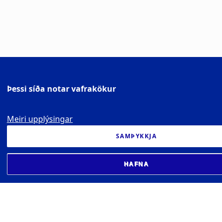
Þessi síða notar vafrakökur
Meiri upplýsingar
SAMÞYKKJA
HAFNA