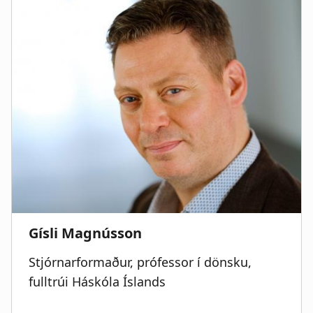
Stjórnarformaður, prófessor í dönsku,
fulltrúi Háskóla Íslands