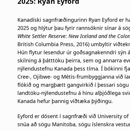
2025: Ryan Eyford
Kanadíski sagnfræðingurinn Ryan Eyford er h
2025 og hlýtur þau fyrir rannsóknir sínar á s
White Settler Reserve: New Iceland and the Colo
British Columbia Press, 2016) umbyltir viðte
Hún flytur lesendur úr goðsagnakenndri sýn á 
skilning á þátttöku þeirra, sem og annarra ev
nýlendustefnu Kanada þess tíma. Í bókinni fja
Cree-, Ojibwe- og Métis-frumbyggjanna við la
flókið og margþætt gangvirkið í þessari sögu 
landtöku-nýlendustefnu á hinu alþjóðlega svi
Kanada hefur þannig víðtæka þýðingu.
Eyford er dósent í sagnfræði við University 
snúa að sögu Manitoba, sögu íslenskra vestu