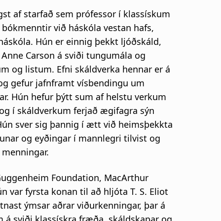
st af starfað sem prófessor í klassískum
 bókmenntir við háskóla vestan hafs,
áskóla. Hún er einnig þekkt ljóðskáld,
g Anne Carson á sviði tungumála og
um og listum. Efni skáldverka hennar er á
og gefur jafnframt vísbendingu um
r. Hún hefur þýtt sum af helstu verkum
 og í skáldverkum ferjað ægifagra sýn
ún sver sig þannig í ætt við heimsþekkta
ar og eyðingar í mannlegri tilvist og
ar menningar.
s Guggenheim Foundation, MacArthur
ar fyrsta konan til að hljóta T. S. Eliot
nast ýmsar aðrar viðurkenningar, þar á
 á sviði klassískra fræða, skáldskapar og