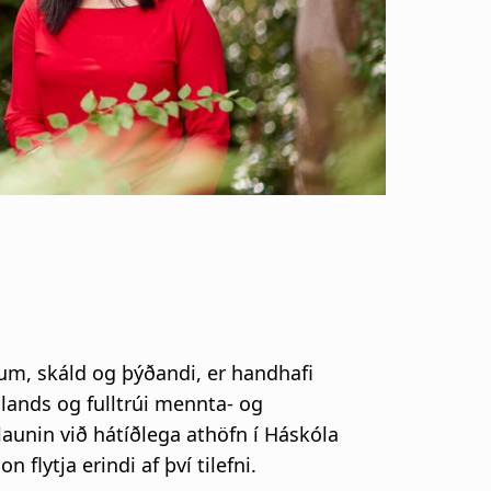
um, skáld og þýðandi, er handhafi
lands og fulltrúi mennta- og
aunin við hátíðlega athöfn í Háskóla
lytja erindi af því tilefni.