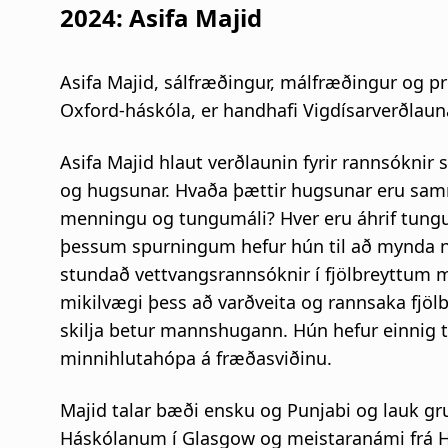
2024:
Asifa Majid
Asifa Majid, sálfræðingur, málfræðingur og 
Oxford-háskóla, er handhafi Vigdísarverðlau
Asifa Majid hlaut verðlaunin fyrir rannsókni
og hugsunar. Hvaða þættir hugsunar eru sam
menningu og tungumáli? Hver eru áhrif tungum
þessum spurningum hefur hún til að mynda no
stundað vettvangsrannsóknir í fjölbreyttum 
mikilvægi þess að varðveita og rannsaka fjölbr
skilja betur mannshugann. Hún hefur einnig ta
minnihlutahópa á fræðasviðinu.
Majid talar bæði ensku og Punjabi og lauk gr
Háskólanum í Glasgow og meistaranámi frá 