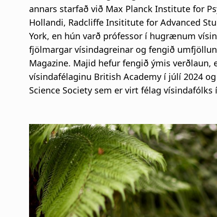
annars starfað við Max Planck Institute for 
Hollandi, Radcliffe Insititute for Advanced S
York, en hún varð prófessor í hugrænum vísin
fjölmargar vísindagreinar og fengið umfjöllu
Magazine. Majid hefur fengið ýmis verðlaun, en
vísindafélaginu British Academy í júlí 2024 og
Science Society sem er virt félag vísindafólk