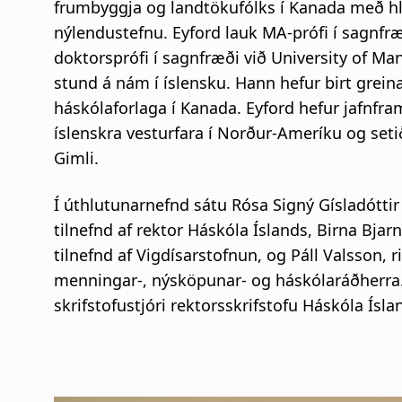
frumbyggja og landtökufólks í Kanada með hli
nýlendustefnu. Eyford lauk MA-prófi í sagnfræ
doktorsprófi í sagnfræði við University of Ma
stund á nám í íslensku. Hann hefur birt grei
háskólaforlaga í Kanada. Eyford hefur jafnfram
íslenskra vesturfara í Norður-Ameríku og set
Gimli.
Í úthlutunarnefnd sátu Rósa Signý Gísladótti
tilnefnd af rektor Háskóla Íslands, Birna Bj
tilnefnd af Vigdísarstofnun, og
Páll Valsson, r
menningar-, nýsköpunar- og háskólaráðherra
skrifstofustjóri rektorsskrifstofu Háskóla Ísl