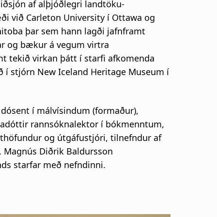
ðsjón af alþjóðlegri landtöku-
ði við Carleton University í Ottawa og
nitoba þar sem hann lagði jafnframt
nar og bækur á vegum virtra
t tekið virkan þátt í starfi afkomenda
ið í stjórn New Iceland Heritage Museum í
r dósent í málvísindum (formaður),
arnadóttir rannsóknalektor í bókmenntum,
ithöfundur og útgáfustjóri, tilnefndur af
. Magnús Diðrik Baldursson
ands starfar með nefndinni.