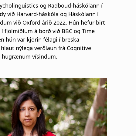
Psycholinguistics og Radboud-háskólann í
tudy við Harvard-háskóla og Háskólann í
dum við Oxford árið 2022. Hún hefur birt
n í fjölmiðlum á borð við BBC og Time
 hún var kjörin félagi í breska
 hlaut nýlega verðlaun frá Cognitive
s í hugrænum vísindum.