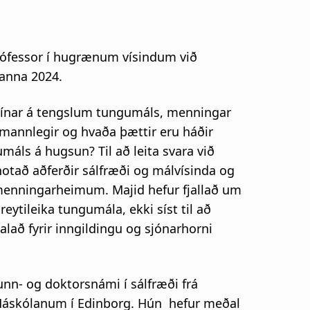
prófessor í hugrænum vísindum við
nanna 2024.
r sínar á tengslum tungumáls, menningar
mannlegir og hvaða þættir eru háðir
áls á hugsun? Til að leita svara við
tað aðferðir sálfræði og málvísinda og
menningarheimum. Majid hefur fjallað um
eytileika tungumála, ekki síst til að
lað fyrir inngildingu og sjónarhorni
unn- og doktorsnámi í sálfræði frá
Háskólanum í Edinborg. Hún hefur meðal