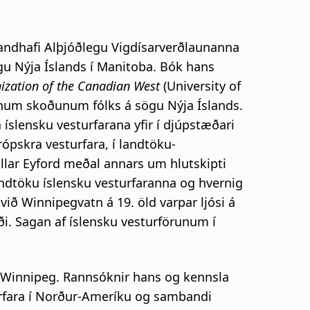
andhafi Alþjóðlegu Vigdísarverðlaunanna
ögu Nýja Íslands í Manitoba. Bók hans
nization of the Canadian West
(University of
knum skoðunum fólks á sögu Nýja Íslands.
íslensku vesturfarana yfir í djúpstæðari
rópskra vesturfara, í landtöku-
llar Eyford meðal annars um hlutskipti
ndtöku íslensku vesturfaranna og hvernig
við Winnipegvatn á 19. öld varpar ljósi á
ði. Sagan af íslensku vesturförunum í
of Winnipeg. Rannsóknir hans og kennsla
rfara í Norður-Ameríku og sambandi