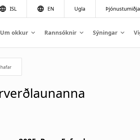
View submenu
View submenu
View sub
hafar
arverðlaunanna