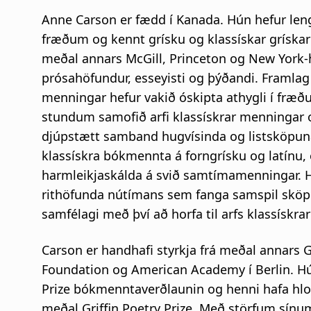
Anne Carson er fædd í Kanada. Hún hefur leng
fræðum og kennt grísku og klassískar grískar
meðal annars McGill, Princeton og New York-h
prósahöfundur, esseyisti og þýðandi. Framla
menningar hefur vakið óskipta athygli í fræð
stundum samofið arfi klassískrar menningar 
djúpstætt samband hugvísinda og listsköpuna
klassískra bókmennta á forngrísku og latínu,
harmleikjaskálda á svið samtímamenningar. H
rithöfunda nútímans sem fanga samspil sköpun
samfélagi með því að horfa til arfs klassískr
Carson er handhafi styrkja frá meðal annar
Foundation og American Academy í Berlin. Hún v
Prize bókmenntaverðlaunin og henni hafa hlot
meðal Griffin Poetry Prize. Með störfum sínum