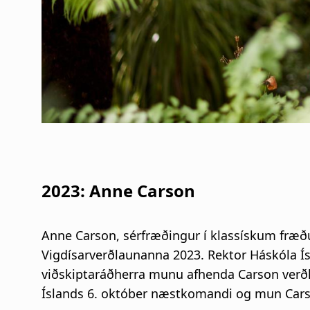
2023: Anne Carson
Anne Carson, sérfræðingur í klassískum fræð
Vigdísarverðlaunanna 2023. Rektor Háskóla Ís
viðskiptaráðherra munu afhenda Carson verðl
Íslands 6. október næstkomandi og mun Carson f