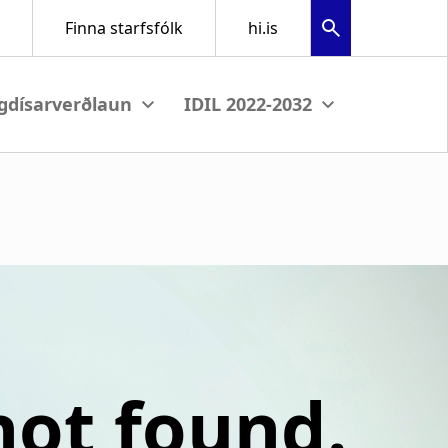
menu
View submenu
View submenu
not found.