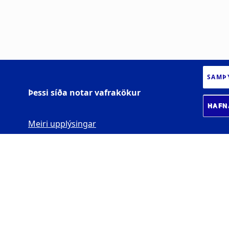
SAMÞ
Þessi síða notar vafrakökur
HAFN
Meiri upplýsingar
VIGDÍSARSTOFNUN -
ALÞJÓÐLEG MIÐSTÖÐ
TUNGUMÁLA OG