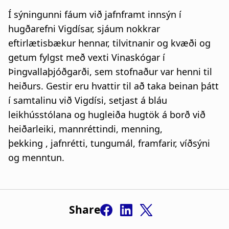
Í sýningunni fáum við jafnframt innsýn í
hugðarefni Vigdísar, sjáum nokkrar
eftirlætisbækur hennar, tilvitnanir og kvæði og
getum fylgst með vexti Vinaskógar í
Þingvallaþjóðgarði, sem stofnaður var henni til
heiðurs. Gestir eru hvattir til að taka beinan þátt
í samtalinu við Vigdísi, setjast á bláu
leikhússtólana og hugleiða hugtök á borð við
heiðarleiki, mannréttindi, menning,
þekking , jafnrétti, tungumál, framfarir, víðsýni
og menntun.
Share