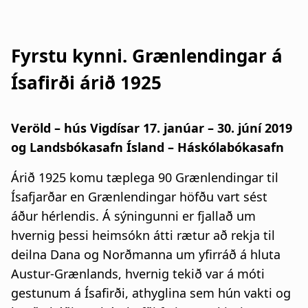
Fyrstu kynni. Grænlendingar á
Ísafirði árið 1925
Veröld – hús Vigdísar 17. janúar – 30. júní 2019
og Landsbókasafn Ísland – Háskólabókasafn
Árið 1925 komu tæplega 90 Grænlendingar til
Ísafjarðar en Grænlendingar höfðu vart sést
áður hérlendis. Á sýningunni er fjallað um
hvernig þessi heimsókn átti rætur að rekja til
deilna Dana og Norðmanna um yfirráð á hluta
Austur-Grænlands, hvernig tekið var á móti
gestunum á Ísafirði, athyglina sem hún vakti og