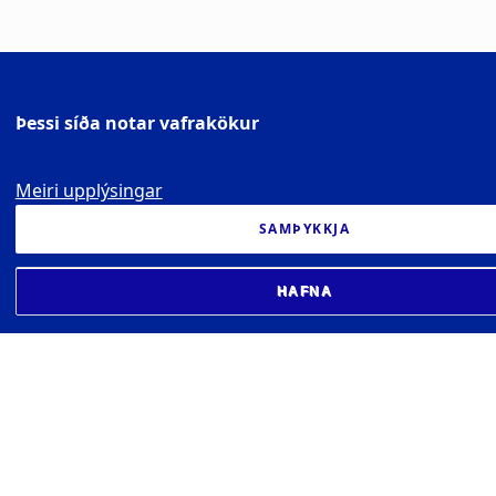
Þessi síða notar vafrakökur
Meiri upplýsingar
SAMÞYKKJA
HAFNA