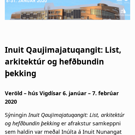
a
n
t
a
i
r
o
s
Inuit Qaujimajatuqangit: List,
n
l
arkitektúr og hefðbundin
ó
þekking
ð
Veröld – hús Vigdísar 6. janúar – 7. febrúar
2020
Sýningin
Inuit Qaujimajatuqangit: List, arkitektúr
og hefðbundin þekking
er afrakstur samkeppni
sem haldin var meðal Inúíta á Inuit Nunangat