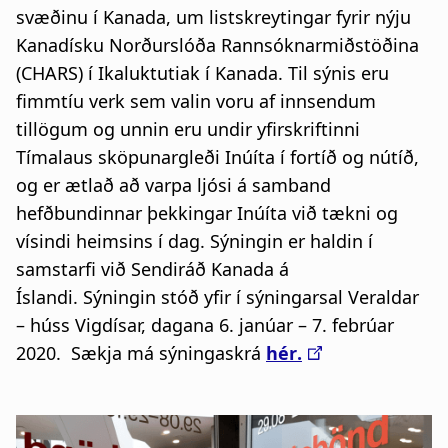
svæðinu í Kanada, um listskreytingar fyrir nýju
Kanadísku Norðurslóða Rannsóknarmiðstöðina
(CHARS) í Ikaluktutiak í Kanada. Til sýnis eru
fimmtíu verk sem valin voru af innsendum
tillögum og unnin eru undir yfirskriftinni
Tímalaus sköpunargleði Inúíta í fortíð og nútíð,
og er ætlað að varpa ljósi á samband
hefðbundinnar þekkingar Inúíta við tækni og
vísindi heimsins í dag. Sýningin er haldin í
samstarfi við Sendiráð Kanada á
Íslandi. Sýningin stóð yfir í sýningarsal Veraldar
– húss Vigdísar, dagana 6. janúar – 7. febrúar
2020. Sækja má sýningaskrá
hér
.