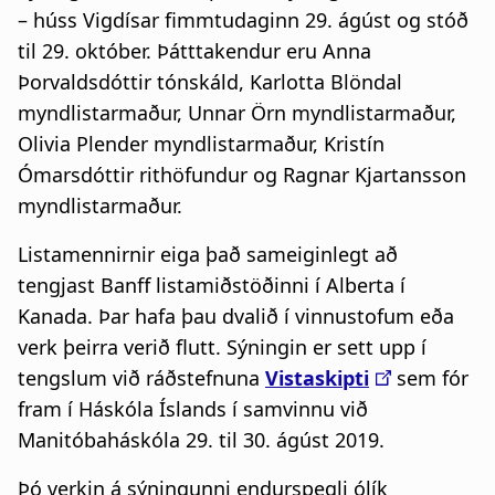
– húss Vigdísar fimmtudaginn 29. ágúst og stóð
til 29. október. Þátttakendur eru Anna
Þorvaldsdóttir tónskáld, Karlotta Blöndal
myndlistarmaður, Unnar Örn myndlistarmaður,
Olivia Plender myndlistarmaður, Kristín
Ómarsdóttir rithöfundur og Ragnar Kjartansson
myndlistarmaður.
Listamennirnir eiga það sameiginlegt að
tengjast Banff listamiðstöðinni í Alberta í
Kanada. Þar hafa þau dvalið í vinnustofum eða
verk þeirra verið flutt. Sýningin er sett upp í
tengslum við ráðstefnuna
Vistaskipti
sem fór
fram í Háskóla Íslands í samvinnu við
Manitóbaháskóla 29. til 30. ágúst 2019.
Þó verkin á sýningunni endurspegli ólík