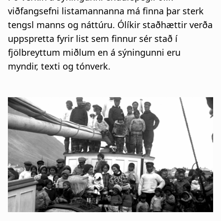
viðfangsefni listamannanna má finna þar sterk
tengsl manns og náttúru. Ólíkir staðhættir verða
uppspretta fyrir list sem finnur sér stað í
fjölbreyttum miðlum en á sýningunni eru
myndir, texti og tónverk.