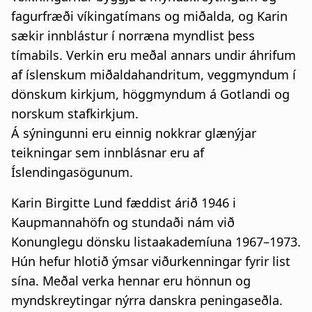
fagurfræði víkingatímans og miðalda, og Karin
sækir innblástur í norræna myndlist þess
tímabils. Verkin eru meðal annars undir áhrifum
af íslenskum miðaldahandritum, veggmyndum í
dönskum kirkjum, höggmyndum á Gotlandi og
norskum stafkirkjum.
Á sýningunni eru einnig nokkrar glænýjar
teikningar sem innblásnar eru af
Íslendingasögunum.
Karin Birgitte Lund fæddist árið 1946 i
Kaupmannahöfn og stundaði nám við
Konunglegu dönsku listaakademíuna 1967–1973.
Hún hefur hlotið ýmsar viðurkenningar fyrir list
sína. Meðal verka hennar eru hönnun og
myndskreytingar nýrra danskra peningaseðla.