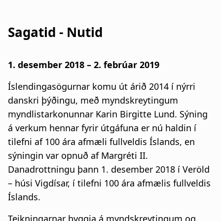
Sagatid - Nutid
1. desember 2018 – 2. febrúar 2019
Íslendingasögurnar komu út árið 2014 í nýrri
danskri þýðingu, með myndskreytingum
myndlistarkonunnar Karin Birgitte Lund. Sýning
á verkum hennar fyrir útgáfuna er nú haldin í
tilefni af 100 ára afmæli fullveldis Íslands, en
sýningin var opnuð af Margréti II.
Danadrottningu þann 1. desember 2018 í Veröld
– húsi Vigdísar, í tilefni 100 ára afmælis fullveldis
Íslands.
Teikningarnar byggja á myndskreytingum og