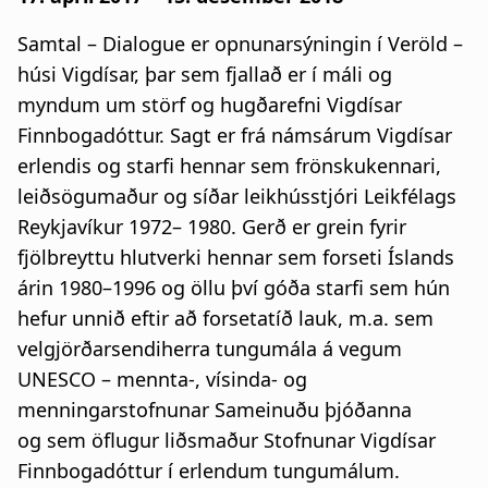
Samtal – Dialogue er opnunarsýningin í Veröld –
húsi Vigdísar, þar sem fjallað er í máli og
myndum um störf og hugðarefni Vigdísar
Finnbogadóttur. Sagt er frá námsárum Vigdísar
erlendis og starfi hennar sem frönskukennari,
leiðsögumaður og síðar leikhússtjóri Leikfélags
Reykjavíkur 1972– 1980. Gerð er grein fyrir
fjölbreyttu hlutverki hennar sem forseti Íslands
árin 1980–1996 og öllu því góða starfi sem hún
hefur unnið eftir að forsetatíð lauk, m.a. sem
velgjörðarsendiherra tungumála á vegum
UNESCO – mennta-, vísinda- og
menningarstofnunar Sameinuðu þjóðanna
og sem öflugur liðsmaður Stofnunar Vigdísar
Finnbogadóttur í erlendum tungumálum.