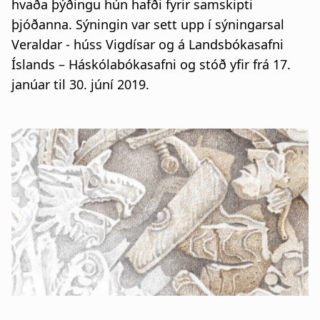
hvaða þýðingu hún hafði fyrir samskipti
þjóðanna. Sýningin var sett upp í sýningarsal
Veraldar - húss Vigdísar og á Landsbókasafni
Íslands – Háskólabókasafni og stóð yfir frá 17.
janúar til 30. júní 2019.